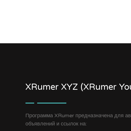
XRumer XYZ (XRumer You
Программа XRumer предназначена для ав
объявлений и ссылок на: