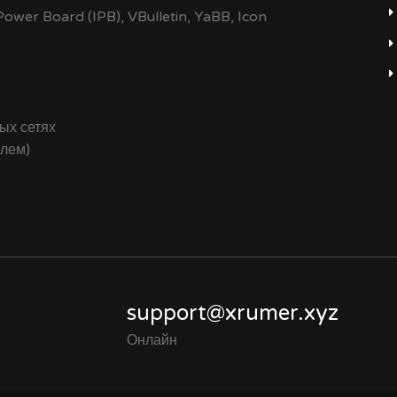
wer Board (IPB), VBulletin, YaBB, Icon
ых сетях
елем)
support@xrumer.xyz
Онлайн