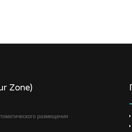
r Zone)
томатического размещения