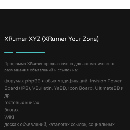
XRumer XYZ (XRumer Your Zone)
Программа XRumer предназначена для автоматического
размещения объявлений и ссылок на:
форумах phpBB любых модификаций, Invision Power
Board (IPB), VBulletin, YaBB, Icon Board, UltimateBB и
др.
гостевых книгах
блогах
WiKi
досках объявлений, каталогах ссылок, социальных