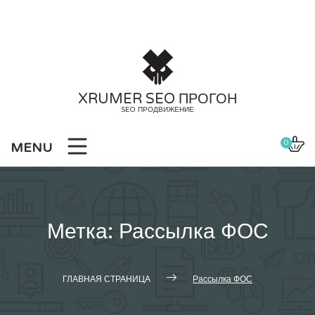
Skip
to
content
XRUMER SEO ПРОГОН
SEO ПРОДВИЖЕНИЕ
0
MENU
Метка:
Рассылка ФОС
ГЛАВНАЯ СТРАНИЦА
Рассылка ФОС