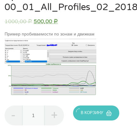
00_01_All_Profiles_02_201
1000,00
500,00
Р
Р
Пример пробиваемости по зонам и движкам
Количество
В КОРЗИНУ
товара
Прогон
по
базе