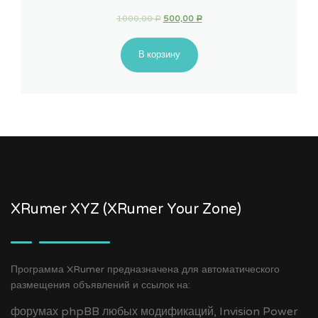
1000,00
500,00
Р
Р
В корзину
XRumer XYZ (XRumer Your Zone)
Программа XRumer предназначена для автоматического
размещения объявлений и ссылок на:
форумах phpBB любых модификаций, Invision Power