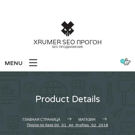
Skip
to
content
XRUMER SEO ПРОГОН
SEO ПРОДВИЖЕНИЕ
0
MENU
Product Details
ГЛАВНАЯ СТРАНИЦА
МАГАЗИН
Прогон по базе 00_01_All_Profiles_02_2018