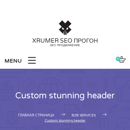
Skip
to
content
XRUMER SEO ПРОГОН
SEO ПРОДВИЖЕНИЕ
0
MENU
Custom stunning header
ГЛАВНАЯ СТРАНИЦА
B2B SERVICES
Custom stunning header