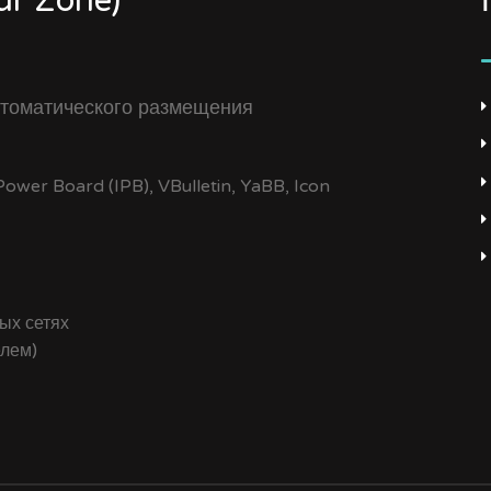
r Zone)
томатического размещения
wer Board (IPB), VBulletin, YaBB, Icon
ых сетях
елем)