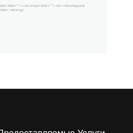
<abbr title=""> <acronym title=""> <b> <blockquote
rike> <strong>