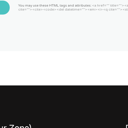
You may use these HTML tags and attributes:
<a href="" title=""> 
cite=""> <cite> <code> <del datetime=""> <em> <i> <q cite=""> <st