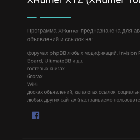
XRumer XYZ (XRumer You
Программа XRumer предназначена для ав
объявлений и ссылок на:
форумах phpBB любых модификаций, Invision Po
Board, UltimateBB и др.
гостевых книгах
блогах
WiKi
досках объявлений, каталогах ссылок, социальн
любых других сайтах (настраиваемо пользоват