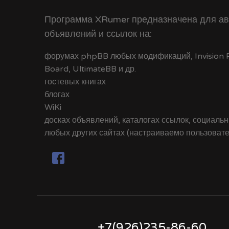
Программа XRumer предназначена для ав
объявлений и ссылок на:
форумах phpBB любых модификаций, Invision Po
Board, UltimateBB и др.
гостевых книгах
блогах
WiKi
досках объявлений, каталогах ссылок, социальн
любых других сайтах (настраиваемо пользоват
+7(926)235-86-60