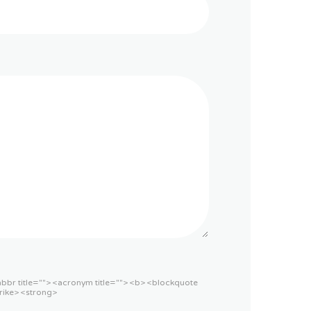
<abbr title=""> <acronym title=""> <b> <blockquote
rike> <strong>