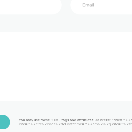
You may use these HTML tags and attributes:
<a href="" title=""> 
cite=""> <cite> <code> <del datetime=""> <em> <i> <q cite=""> <st