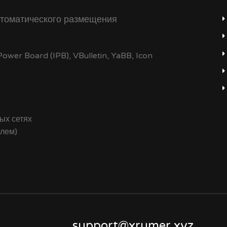
томатического размещения
wer Board (IPB), VBulletin, YaBB, Icon
ых сетях
елем)
support@xrumer.xyz