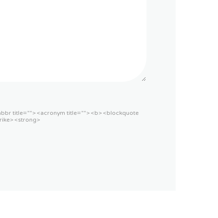
<abbr title=""> <acronym title=""> <b> <blockquote
rike> <strong>