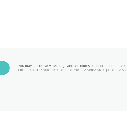
You may use these HTML tags and attributes:
<a href="" title=""> 
cite=""> <cite> <code> <del datetime=""> <em> <i> <q cite=""> <st