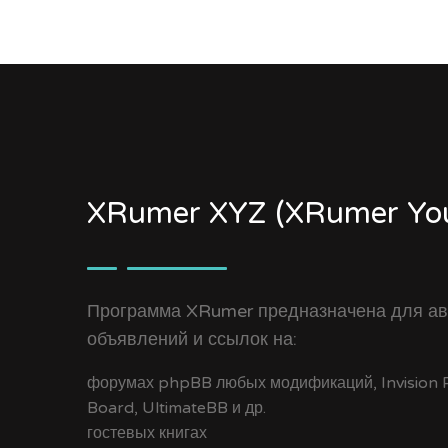
XRumer XYZ (XRumer You
Программа XRumer предназначена для ав
объявлений и ссылок на:
форумах phpBB любых модификаций, Invision Po
Board, UltimateBB и др.
гостевых книгах