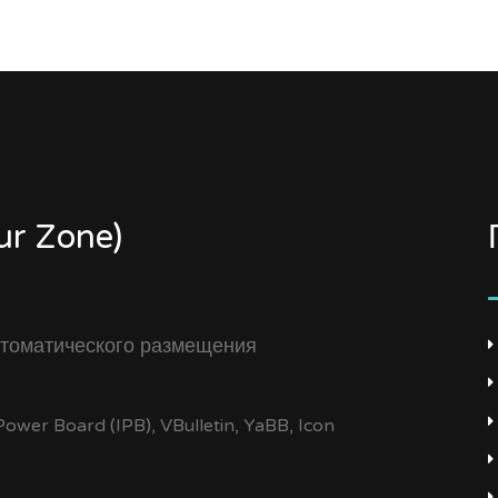
r Zone)
томатического размещения
wer Board (IPB), VBulletin, YaBB, Icon