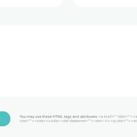
You may use these HTML tags and attributes:
<a href="" title=""> 
cite=""> <cite> <code> <del datetime=""> <em> <i> <q cite=""> <st