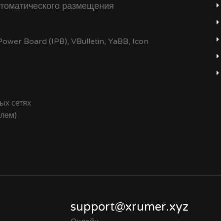
томатического размещения
wer Board (IPB), VBulletin, YaBB, Icon
ых сетях
елем)
support@xrumer.xyz