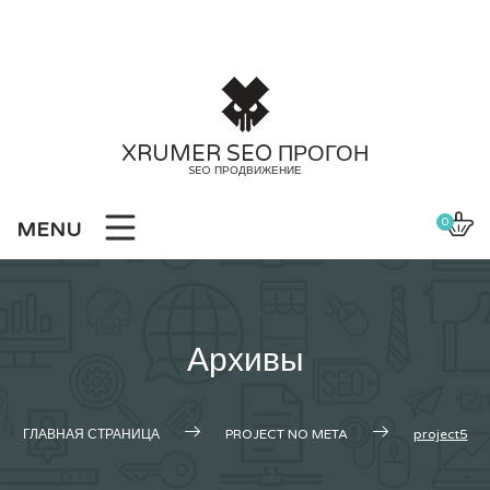
Skip
to
content
XRUMER SEO ПРОГОН
SEO ПРОДВИЖЕНИЕ
0
MENU
Архивы
ГЛАВНАЯ СТРАНИЦА
PROJECT NO META
project5