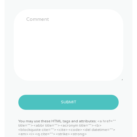
SUBMIT
You may use these HTML tags and attributes:
<a href=""
title=""> <abbr title=""> <acronym title=""> <b>
<blockquote cite=""> <cite> <code> <del datetime="">
<em> <i> <q cite=""> <strike> <strong>