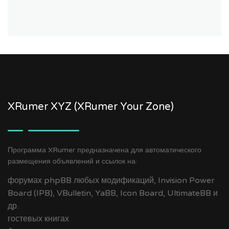
XRumer XYZ (XRumer Your Zone)
Программа XRumer предназначена для автоматического
размещения объявлений и ссылок на:
форумах phpBB любых модификаций, Invision Power
Board (IPB), VBulletin, YaBB, Icon Board, UltimateBB и
др.
гостевых книгах