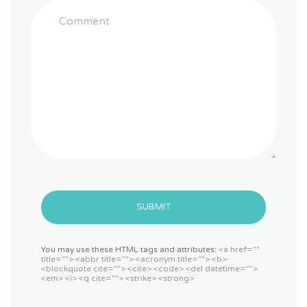
SUBMIT
You may use these HTML tags and attributes:
<a href=""
title=""> <abbr title=""> <acronym title=""> <b>
<blockquote cite=""> <cite> <code> <del datetime="">
<em> <i> <q cite=""> <strike> <strong>