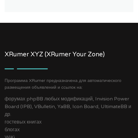
XRumer XYZ (XRumer Your Zone)
Программа XRumer предназначена для автоматического
размещения объявлений и ссылок на:
форумах phpBB любых модификаций, Invision Power
Board (IPB), VBulletin, YaBB, Icon Board, UltimateBB и
др.
гостевых книгах
блогах
WiKi