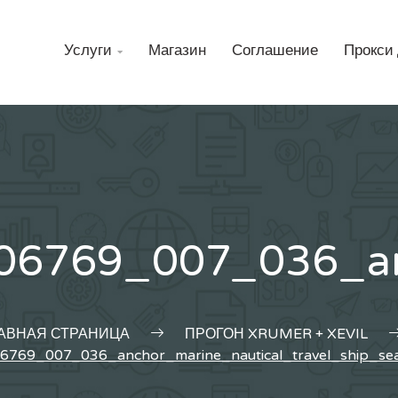
Н
Услуги
Магазин
Соглашение
Прокси 

06769_007_036_anc
АВНАЯ СТРАНИЦА
ПРОГОН XRUMER + XEVIL
6769_007_036_anchor_marine_nautical_travel_ship_se