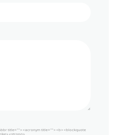
<abbr title=""> <acronym title=""> <b> <blockquote
rike> <strong>