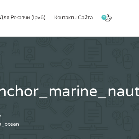
Для Рекапчи (Ipv6)
Контакты Сайта
0
hor_marine_nautic
a_ocean