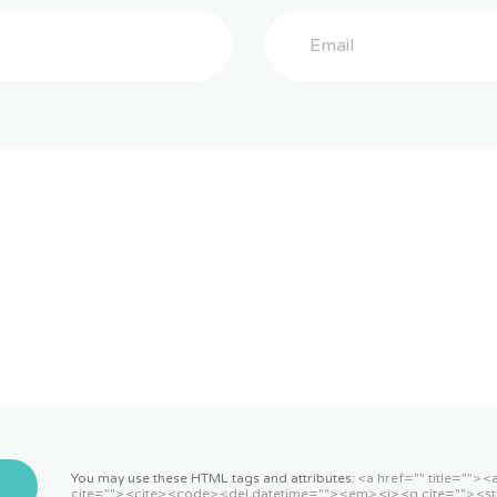
You may use these HTML tags and attributes:
<a href="" title=""> 
cite=""> <cite> <code> <del datetime=""> <em> <i> <q cite=""> <st