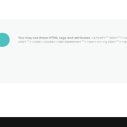
You may use these HTML tags and attributes:
<a href="" title=""> 
cite=""> <cite> <code> <del datetime=""> <em> <i> <q cite=""> <st