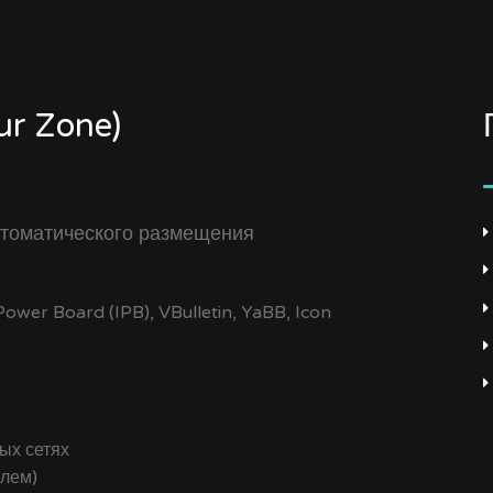
r Zone)
томатического размещения
wer Board (IPB), VBulletin, YaBB, Icon
ых сетях
елем)