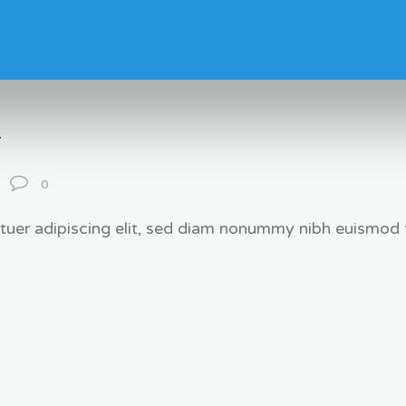
T
0
uer adipiscing elit, sed diam nonummy nibh euismod ti