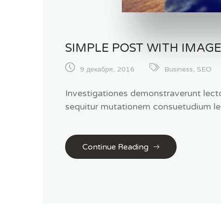
SIMPLE POST WITH IMAG
9 декабря, 2016
Business
,
SEO
Investigationes demonstraverunt lecto
sequitur mutationem consuetudium le
Continue Reading