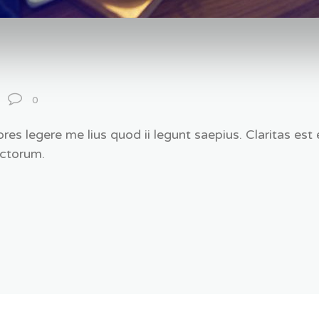
E
0
res legere me lius quod ii legunt saepius. Claritas es
ctorum.