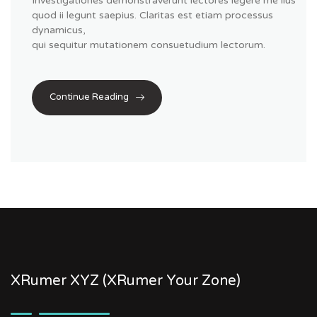
Investigationes demonstraverunt lectores legere me lius
quod ii legunt saepius. Claritas est etiam processus
dynamicus,
qui sequitur mutationem consuetudium lectorum.
Continue Reading
XRumer XYZ (XRumer Your Zone)